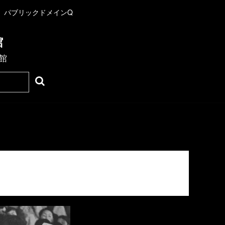
パブリックドメインQ
館
館