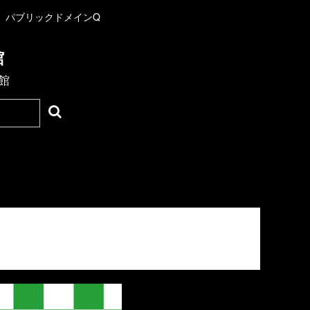
パブリックドメインQ
館
館