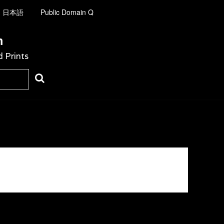
日本語
Public Domain Q
m
d Prints