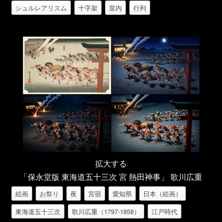
シュルレアリスム
十字架
室内
行列
拡大する
「保永堂版 東海道五十三次 宮 熱田神事」 歌川広重
絵画
お祭り
夜
宮宿
愛知県
日本（絵画）
東海道五十三次
歌川広重（1797-1858）
江戸時代