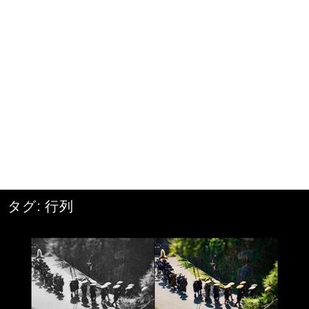
タグ:
行列