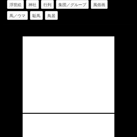
浮世絵
神社
行列
集団／グループ
風俗画
馬／ウマ
駈馬
鳥居