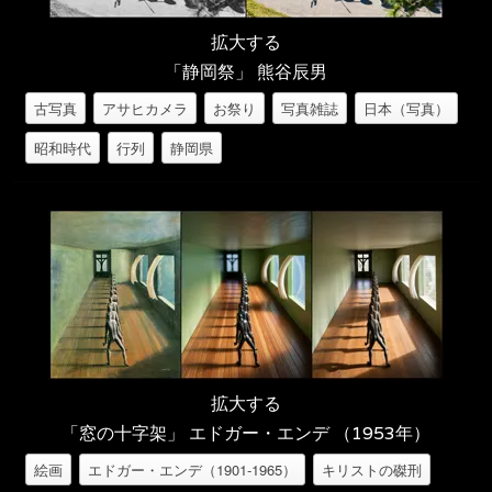
拡大する
「静岡祭」 熊谷辰男
古写真
アサヒカメラ
お祭り
写真雑誌
日本（写真）
昭和時代
行列
静岡県
拡大する
「窓の十字架」 エドガー・エンデ （1953年）
絵画
エドガー・エンデ（1901-1965）
キリストの磔刑