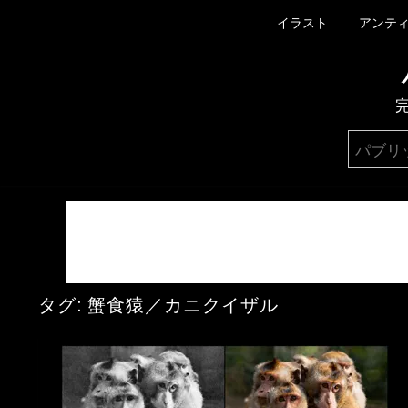
イラスト
アンテ
タグ:
蟹食猿／カニクイザル