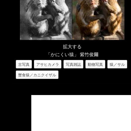
拡大する
「かにくい猿」 紫竹俊爾
古写真
アサヒカメラ
写真雑誌
動物写真
猿／サル
蟹食猿／カニクイザル