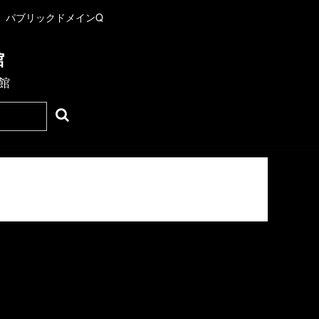
パブリックドメインQ
館
館