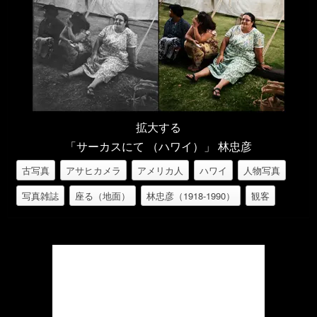
拡大する
「サーカスにて （ハワイ）」 林忠彦
古写真
アサヒカメラ
アメリカ人
ハワイ
人物写真
写真雑誌
座る（地面）
林忠彦（1918-1990）
観客