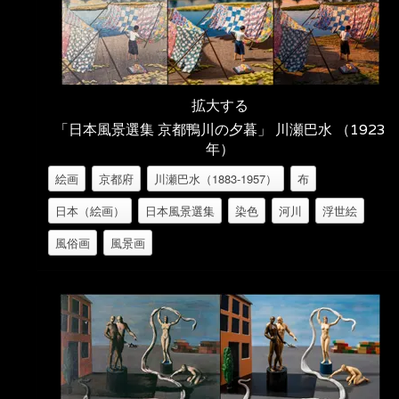
拡大する
「日本風景選集 京都鴨川の夕暮」 川瀬巴水 （1923
年）
絵画
京都府
川瀬巴水（1883-1957）
布
日本（絵画）
日本風景選集
染色
河川
浮世絵
風俗画
風景画