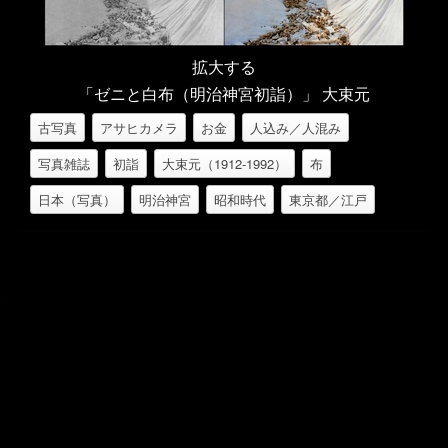
拡大する
「ゼニと白布（明治神宮初詣）」 大束元
古写真
アサヒカメラ
お金
人込み／人混み
写真雑誌
初詣
大束元（1912-1992）
布
日本（写真）
明治神宮
昭和時代
東京都／江戸