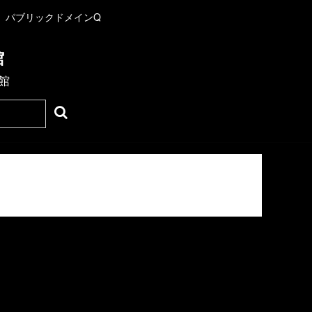
パブリックドメインQ
館
館