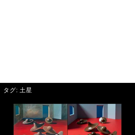
タグ:
土星