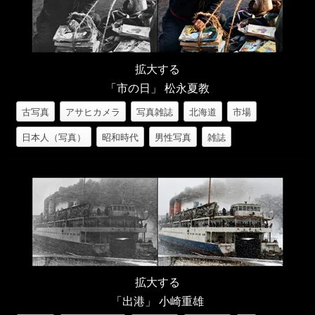
拡大する
「市の日」 松永夏教
古写真
アサヒカメラ
写真雑誌
北海道
市場
日本人（写真）
昭和時代
男性写真
雑誌
拡大する
「出港」 小崎重雄