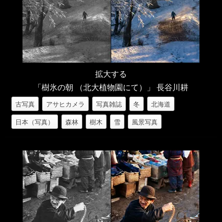
拡大する
「樹氷の朝 （北大植物園にて）」 長谷川耕
古写真
アサヒカメラ
写真雑誌
冬
北海道
日本（写真）
森林
樹木
雪
風景写真