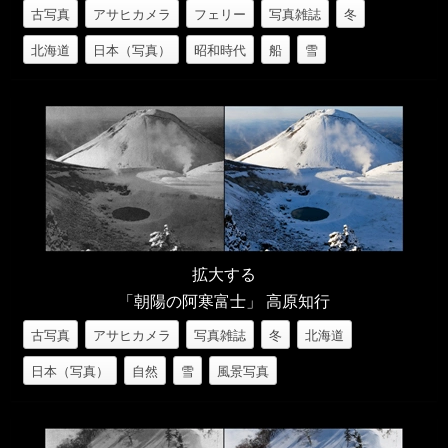
古写真
アサヒカメラ
フェリー
写真雑誌
冬
北海道
日本（写真）
昭和時代
船
雪
拡大する
「朝陽の阿寒富士」 高原知行
古写真
アサヒカメラ
写真雑誌
冬
北海道
日本（写真）
自然
雪
風景写真