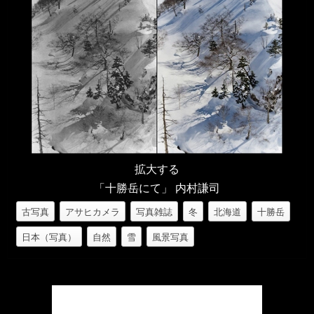
拡大する
「十勝岳にて」 内村謙司
古写真
アサヒカメラ
写真雑誌
冬
北海道
十勝岳
日本（写真）
自然
雪
風景写真