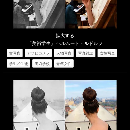
拡大する
「美術学生」 ヘルムート・ルドルフ
古写真
アサヒカメラ
人物写真
写真雑誌
女性写真
学生／生徒
美術学校
青年女性