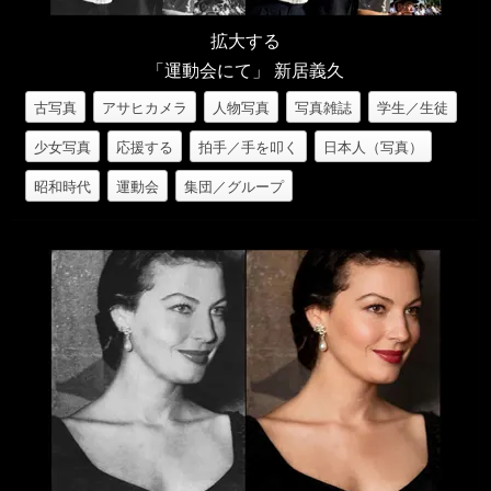
拡大する
「運動会にて」 新居義久
古写真
アサヒカメラ
人物写真
写真雑誌
学生／生徒
少女写真
応援する
拍手／手を叩く
日本人（写真）
昭和時代
運動会
集団／グループ