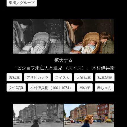
集団／グループ
拡大する
「ビショフ未亡人と遺児 （スイス）」 木村伊兵衛
古写真
アサヒカメラ
スイス人
人物写真
写真雑誌
女性写真
木村伊兵衛（1901-1974）
男の子
赤ちゃん