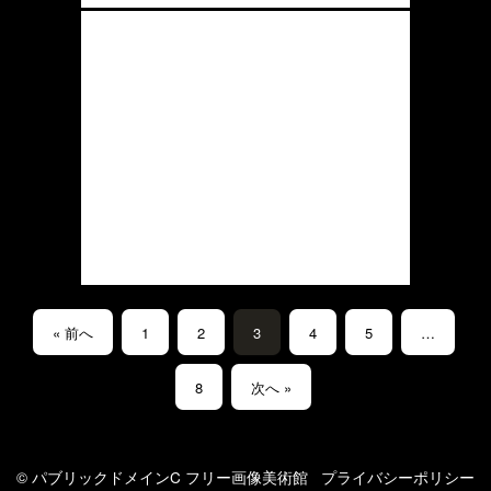
« 前へ
1
2
3
4
5
…
8
次へ »
© パブリックドメインC フリー画像美術館
プライバシーポリシー