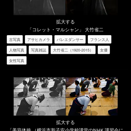
拡大する
「コレット・マルシャン」 大竹省二
古写真
アサヒカメラ
バレエダンサー
フランス人
人物写真
写真雑誌
大竹省二（1920-2015）
女優
女性写真
拡大する
「美容体操 （横浜市新子安小学校講堂のNHK 講習会に