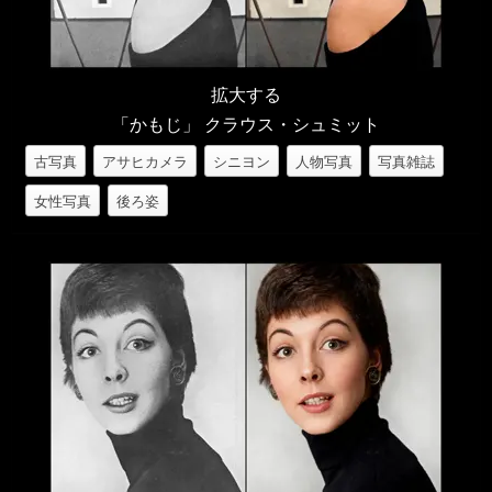
拡大する
「かもじ」 クラウス・シュミット
古写真
アサヒカメラ
シニヨン
人物写真
写真雑誌
女性写真
後ろ姿