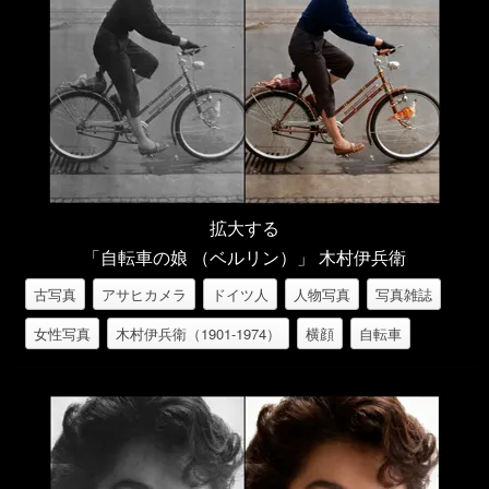
拡大する
「自転車の娘 （ベルリン）」 木村伊兵衛
古写真
アサヒカメラ
ドイツ人
人物写真
写真雑誌
女性写真
木村伊兵衛（1901-1974）
横顔
自転車