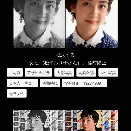
拡大する
「女性 （松平ルリ子さん）」 稲村隆正
古写真
アサヒカメラ
人物写真
写真雑誌
女性写真
日本人（写真）
昭和時代
稲村隆正（1923-1989）
青年女性