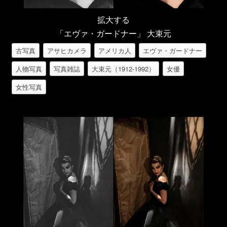
拡大する
「エヴァ・ガードナー」 大束元
古写真
アサヒカメラ
アメリカ人
エヴァ・ガードナー
人物写真
写真雑誌
大束元（1912-1992）
女優
女性写真