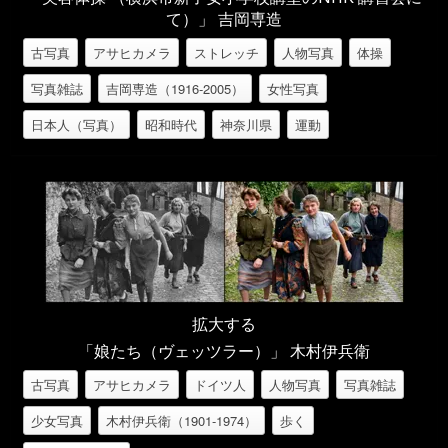
て）」 吉岡専造
古写真
アサヒカメラ
ストレッチ
人物写真
体操
写真雑誌
吉岡専造（1916-2005）
女性写真
日本人（写真）
昭和時代
神奈川県
運動
拡大する
「娘たち（ヴェッツラー）」 木村伊兵衛
古写真
アサヒカメラ
ドイツ人
人物写真
写真雑誌
少女写真
木村伊兵衛（1901-1974）
歩く