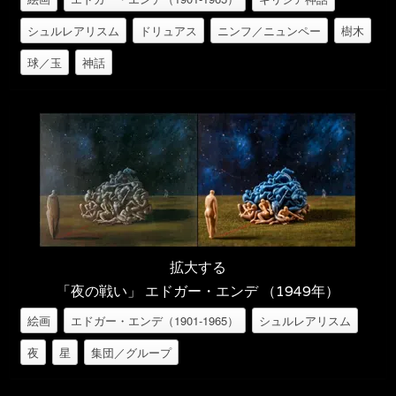
シュルレアリスム
ドリュアス
ニンフ／ニュンペー
樹木
球／玉
神話
拡大する
「夜の戦い」 エドガー・エンデ （1949年）
絵画
エドガー・エンデ（1901-1965）
シュルレアリスム
夜
星
集団／グループ