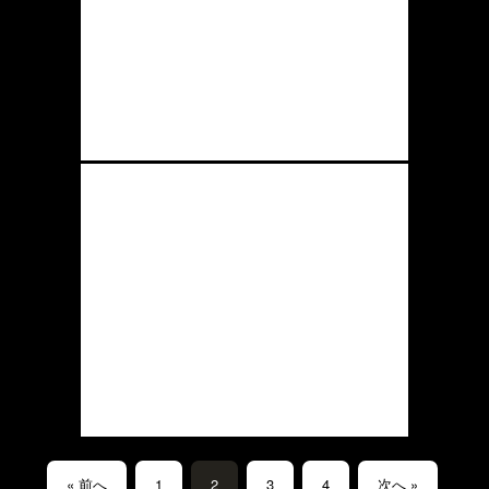
« 前へ
1
2
3
4
次へ »