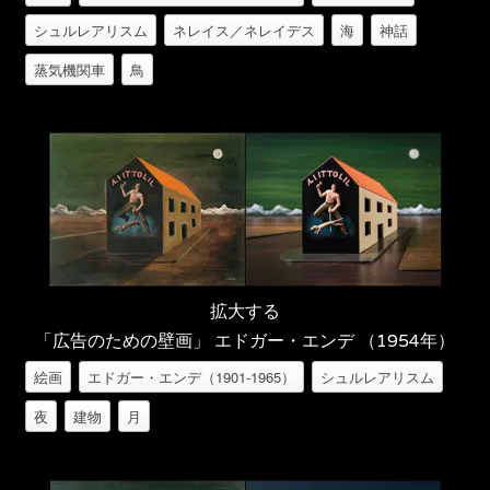
シュルレアリスム
ネレイス／ネレイデス
海
神話
蒸気機関車
鳥
拡大する
「広告のための壁画」 エドガー・エンデ （1954年）
絵画
エドガー・エンデ（1901-1965）
シュルレアリスム
夜
建物
月