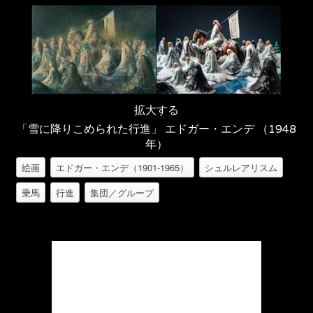
拡大する
「雪に降りこめられた行進」 エドガー・エンデ （1948
年）
絵画
エドガー・エンデ（1901-1965）
シュルレアリスム
乗馬
行進
集団／グループ