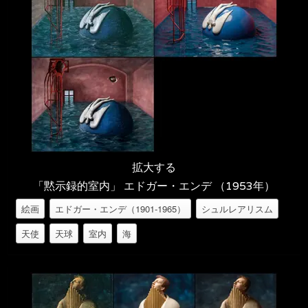
拡大する
「黙示録的室内」 エドガー・エンデ （1953年）
絵画
エドガー・エンデ（1901-1965）
シュルレアリスム
天使
天球
室内
海