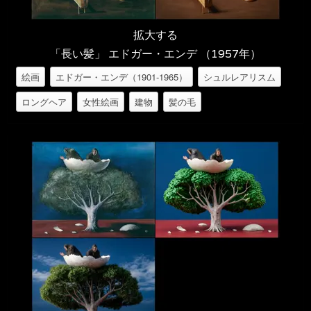
拡大する
「長い髪」 エドガー・エンデ （1957年）
絵画
エドガー・エンデ（1901-1965）
シュルレアリスム
ロングヘア
女性絵画
建物
髪の毛