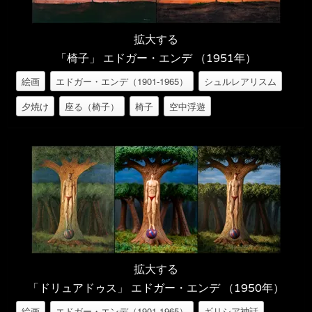
拡大する
「椅子」 エドガー・エンデ （1951年）
絵画
エドガー・エンデ（1901-1965）
シュルレアリスム
夕焼け
座る（椅子）
椅子
空中浮遊
拡大する
「ドリュアドゥス」 エドガー・エンデ （1950年）
絵画
エドガー・エンデ（1901-1965）
ギリシア神話